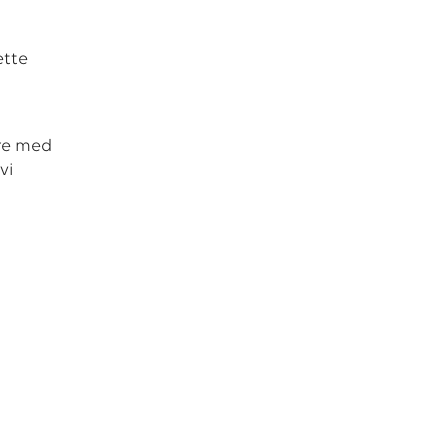
ette
ere med
vi