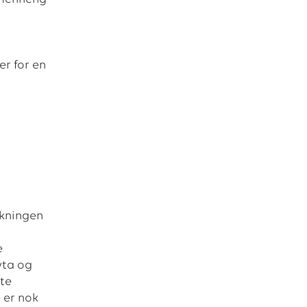
r for en
økningen
e
vta og
ste
 er nok