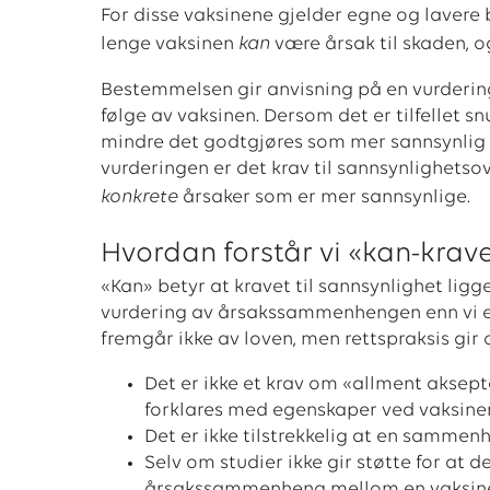
For disse vaksinene gjelder egne og lavere 
kan
lenge vaksinen
være årsak til skaden, og
Bestemmelsen gir anvisning på en vurdering
følge av vaksinen. Dersom det er tilfellet s
mindre det godtgjøres som mer sannsynlig at
vurderingen er det krav til sannsynlighetsov
konkrete
årsaker som er mer sannsynlige.
Hvordan forstår vi «kan-krav
«Kan» betyr at kravet til sannsynlighet ligg
vurdering av årsakssammenhengen enn vi elle
fremgår ikke av loven, men rettspraksis gir 
Det er ikke et krav om «allment aksep
forklares med egenskaper ved vaksine
Det er ikke tilstrekkelig at en sammen
Selv om studier ikke gir støtte for at 
årsakssammenheng mellom en vaksine 