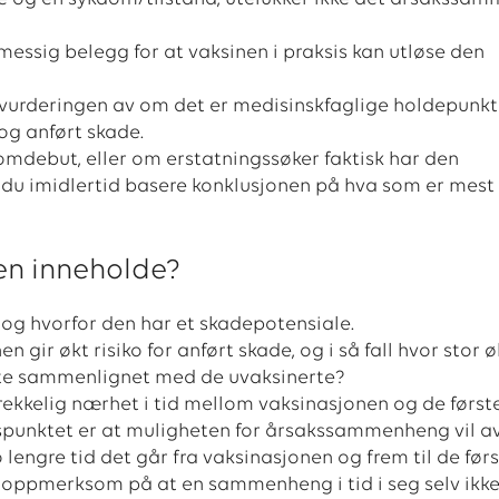
messig belegg for at vaksinen i praksis kan utløse den
 vurderingen av om det er medisinskfaglige holdepunkte
g anført skade.
omdebut, eller om erstatningssøker faktisk har den
u imidlertid basere konklusjonen på hva som er mest
en inneholde?
 og hvorfor den har et skadepotensiale.
 gir økt risiko for anført skade, og i så fall hvor stor 
nerte sammenlignet med de uvaksinerte?
trekkelig nærhet i tid mellom vaksinasjonen og de først
punktet er at muligheten for årsakssammenheng vil a
 lengre tid det går fra vaksinasjonen og frem til de før
oppmerksom på at en sammenheng i tid i seg selv ikke