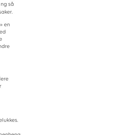
ing så
saker.
» en
med
e
ndre
dere
r
elukkes.
mmenheng