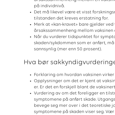
på individnivå.
Det må likevel være et visst forsknings
tilstanden det kreves erstatning for.
Merk at «kan-kravet» bare gjelder ved
årsakssammenheng mellom vaksinen o
Når du vurderer tidspunktet for sympt
skaden/sykdommen som er anført, må d
sannsynlig (mer enn 50 prosent).
Hva bør sakkyndigvurdering
Forklaring om hvordan vaksinen virker
Opplysninger om det er kjent at vaksinen
er. Er det en forskjell blant de vaksi
Vurdering av om det foreligger en tils
symptomene på anført skade. Utgangs
bevege seg mer over i det teoretiske jo
symptomene på skaden viser seg. Vær 