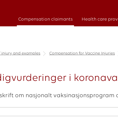
Compensation claimants
Health care prov
f injury and examples
Compensation for Vaccine Injuries
digvurderinger i koronav
rskrift om nasjonalt vaksinasjonsprogram o