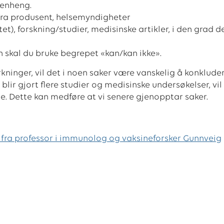
menheng.
 fra produsent, helsemyndigheter
), forskning/studier, medisinske artikler, i den grad d
skal du bruke begrepet «kan/kan ikke».
kninger, vil det i noen saker være vanskelig å konklud
ir gjort flere studier og medisinske undersøkelser, vil 
e. Dette kan medføre at vi senere gjenopptar saker.
fra professor i immunolog og vaksineforsker Gunnveig