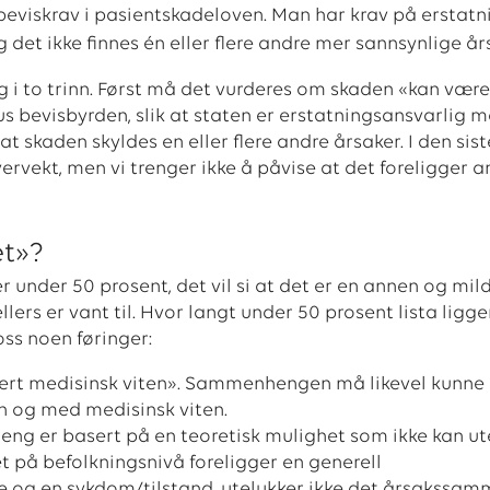
beviskrav i pasientskadeloven. Man har krav på erstatn
 det ikke finnes én eller flere andre mer sannsynlige år
 i to trinn. Først må det vurderes om skaden «kan være
nus bevisbyrden, slik at staten er erstatningsansvarlig 
 skaden skyldes en eller flere andre årsaker. I den sist
ervekt, men vi trenger ikke å påvise at det foreligger a
et»?
er under 50 prosent, det vil si at det er en annen og mil
rs er vant til. Hvor langt under 50 prosent lista ligge
oss noen føringer:
tert medisinsk viten». Sammenhengen må likevel kunne
n og med medisinsk viten.
heng er basert på en teoretisk mulighet som ikke kan ut
det på befolkningsnivå foreligger en generell
og en sykdom/tilstand, utelukker ikke det årsakssa