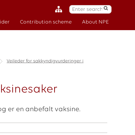
S
ø
ider
Contribution scheme
About NPE
k
:
Veileder for sakkyndigvurderinger i
aksinesaker
g er en anbefalt vaksine.