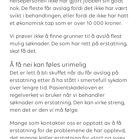
helsepersonell ikke har gjort jobben sin godt
nok. De fleste får avslag fordi det ikke har vært
svikt i behandlingen, eller fordi de ikke har hatt
et økonomisk tap som er over 10 000 kroner.
Vi prøver ikke å finne grunner til å avslå flest
mulig søknader. De som har rett på erstatning,
skal få det.
Å få nei kan føles urimelig
Det er lett å bli skuffet når du får avslag på
erstatning etter å ha stått i smertefull sykdom
over lengre tid. Pasientskadeloven er
regelverket vi bruker når vi behandler
søknader om erstatning. Den kan virke streng,
men det er den vi må følge.
Mange som kontakter oss er opptatt av å få
erstatning for de problemene de har opplevd,
det mange kaller erstatning for «tort og svie».