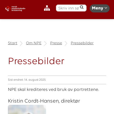
S
Meny
ø
k
:
Start
Om NPE
Presse
Pressebilder
Pressebilder
Sist endret: 14. august 2025
NPE skal krediteres ved bruk av portrettene.
Kristin Cordt-Hansen, direktør