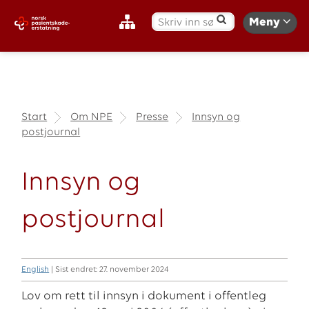
S
Meny
ø
k
:
Start
Om NPE
Presse
Innsyn og
postjournal
Innsyn og
postjournal
English
| Sist endret: 27. november 2024
Lov om rett til innsyn i dokument i offentleg