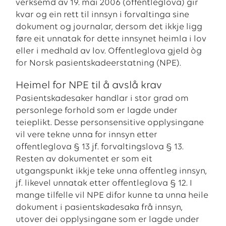
verksemd av 19. mai 2006 (offentleglova) gir
kvar og ein rett til innsyn i forvaltinga sine
dokument og journalar, dersom det ikkje ligg
føre eit unnatak for dette innsynet heimla i lov
eller i medhald av lov. Offentleglova gjeld òg
for Norsk pasientskadeerstatning (NPE).
Heimel for NPE til å avslå krav
Pasientskadesaker handlar i stor grad om
personlege forhold som er lagde under
teieplikt. Desse personsensitive opplysingane
vil vere tekne unna for innsyn etter
offentleglova § 13 jf. forvaltingslova § 13.
Resten av dokumentet er som eit
utgangspunkt ikkje teke unna offentleg innsyn,
jf. likevel unnatak etter offentleglova § 12. I
mange tilfelle vil NPE difor kunne ta unna heile
dokument i pasientskadesaka frå innsyn,
utover dei opplysingane som er lagde under