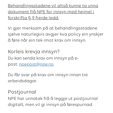
Behandlingsstadene vil altså kunne ta unna
dokument frå NPE for innsyn med heimel i
forskrifta § 9 fjerde ledd.
Vi gjer merksam på at behandlingsstadene
sjølve naturlegvis avgjer kva policy ein ynskjer
å føre når ein tek imot krav om innsyn.
Korleis krevja innsyn?
Du kan senda krav om innsyn på e-
post:
npepost@npe.no
Du får svar på krav om innsyn innan tre
arbeidsdagar.
Postjournal
NPE har unnatak frå å leggje ut postjournal
digitalt, men vil gi innsyn på førespurnad.