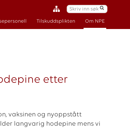
S
ø
sepersonell
Tilskuddsplikten
Om NPE
k
:
odepine etter
n, vaksinen og nyoppstått
lder langvarig hodepine mens vi