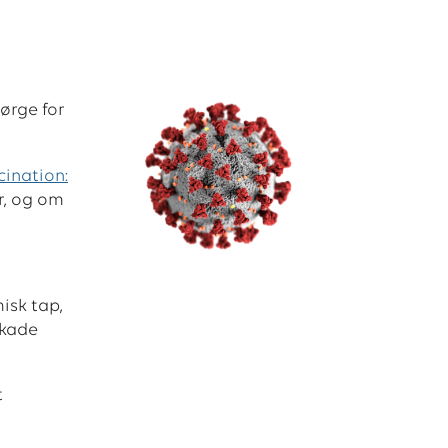
ørge for
ination:
r, og om
isk tap,
skade
t