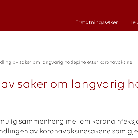
Erstatningssøker
Hel
dling av saker om langvarig hodepine etter koronavaksine
 av saker om langvarig h
 mulig sammenheng mellom koronainfeksjo
andlingen av koronavaksinesakene som gje