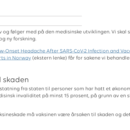
og følger med på den medisinske utviklingen. Vi skal s
og ny forskning.
w-Onset Headache After SARS-CoV-2 Infection and Vacc
rts in Norway
(ekstern lenke) får for sakene vi behandle
l skaden
tatning fra staten til personer som har hatt et økonom
disinsk invaliditet på minst 15 prosent, på grunn av en 
aksineskade må vaksinen være årsaken til skaden og de