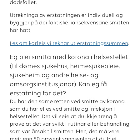
dødsfallet.
Utrekninga av erstatningen er individuell og
byggjer på dei faktiske konsekvensane smitten
har hatt.
Les om korleis vi reknar ut erstatningssummen
.
Eg blei smitta med korona i helsestellet
(til dømes sjukehus, heimesjukepleie,
sjukeheim og andre helse- og
omsorgsinstitusjonar). Kan eg få
erstatning for det?
Du har den same retten ved smitte av korona,
som du har elles ved smitte og infeksjon i
helsestellet. Det vil seie at du ikkje treng å
prove at det var svikt i rutinar eller behandling
som var årsak til smitten. Men, det må vere
meir enn 50 prosent sannsynleg at du blei