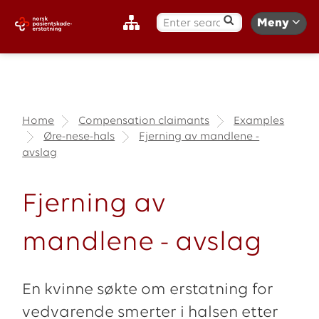
S
Meny
ø
k
:
Home
Compensation claimants
Examples
Øre-nese-hals
Fjerning av mandlene -
avslag
Fjerning av
mandlene - avslag
En kvinne søkte om erstatning for
vedvarende smerter i halsen etter