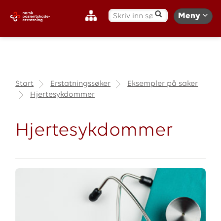
S
Meny
ø
k
:
Start
Erstatningssøker
Eksempler på saker
Hjertesykdommer
Hjertesykdommer